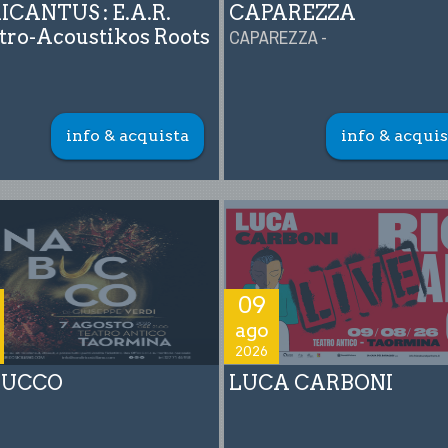
CANTUS : E.A.R.
CAPAREZZA
tro-Acoustikos Roots
CAPAREZZA -
info & acquista
info & acquis
09
ago
2026
BUCCO
LUCA CARBONI