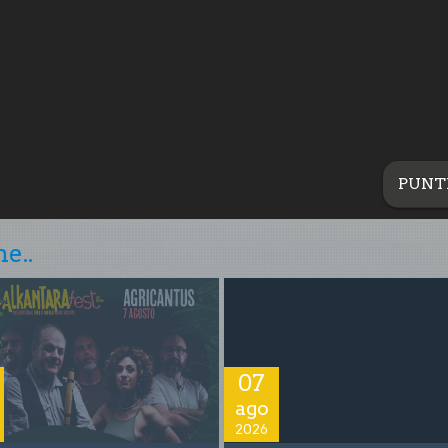
PUNT
e..
07
ago
2026