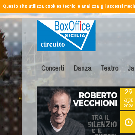
Questo sito utilizza cookies tecnici e analizza gli accessi med
Concerti
Danza
Teatro
Ja
29
apr
2026