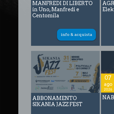
MANFREDI DI LIBERTO
AGRI
in Uno, Manfredi e
Elek
Centomila
info & acquista
07
ago
2026
NA
ABBONAMENTO
SIKANIA JAZZ FEST