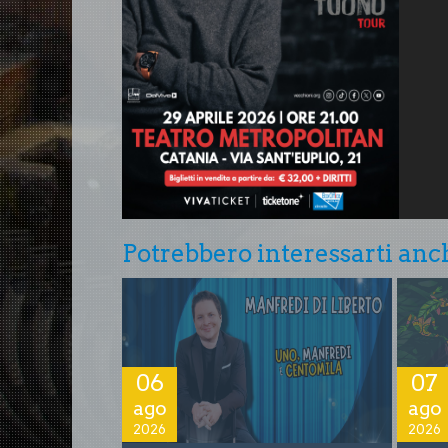
Potrebbero interessarti anch
06
07
ago
ago
2026
2026