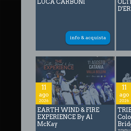
LUCA CARBONI
OLT
D'E
info & acquista
11
11
ago
ago
2026
2026
EARTH WIND & FIRE
TRI
EXPERIENCE By Al
Colo
McKay
Brid