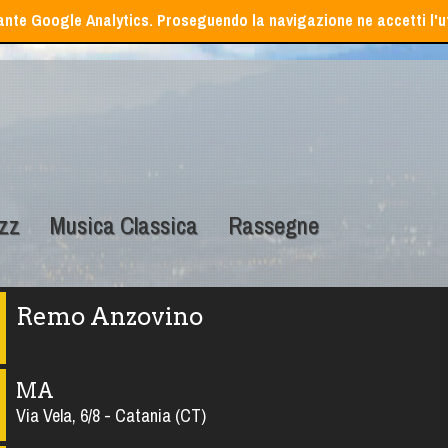
iante Google Analytics. Proseguendo la navigazione ne accetti l'ut
zz
Musica Classica
Rassegne
Remo Anzovino
MA
Via Vela, 6/8 - Catania (CT)