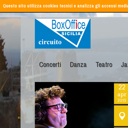
Questo sito utilizza cookies tecnici e analizza gli accessi med
Concerti
Danza
Teatro
Ja
22
apr
2015