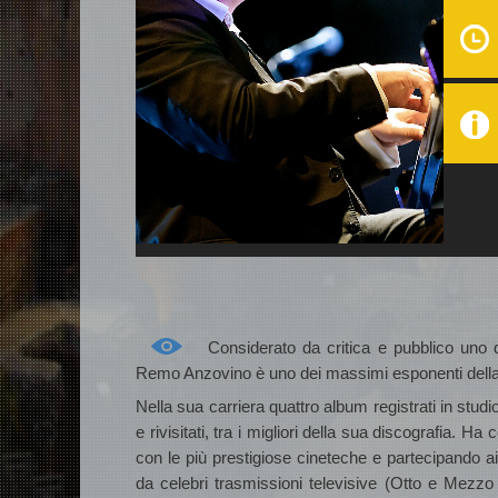
Considerato da critica e pubblico uno de
Remo Anzovino è uno dei massimi esponenti della 
Nella sua carriera quattro album registrati in studio
e rivisitati, tra i migliori della sua discografia
con le più prestigiose cineteche e partecipando ai
da celebri trasmissioni televisive (Otto e Mezzo 