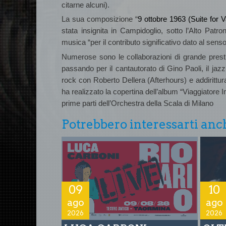
citarne alcuni).
La sua composizione
“
9 ottobre 1963 (Suite for V
stata insignita in Campidoglio, sotto l’Alto Patr
musica
“per il contributo significativo dato al sens
Numerose sono le collaborazioni di grande prest
passando per il cantautorato di Gino Paoli, il ja
rock con Roberto Dellera (Afterhours) e addirittur
ha realizzato la copertina dell’album “Viaggiatore
prime parti dell’Orchestra della Scala di Milano
Potrebbero interessarti anch
09
10
ago
ago
2026
2026