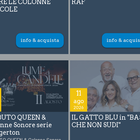
RE LE COLONNE
RAF
RCOLE
info & acquista
info & acquis
11
ago
2026
BUTO QUEEN &
IL GATTO BLU in "B
nne Sonore serie
CHE NON SUDI"
gerton