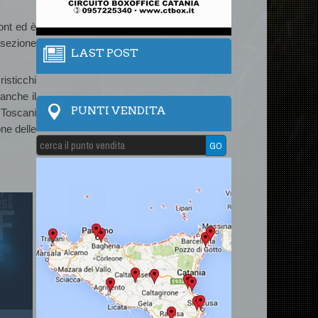
ont ed è
sezione
LAST POST
isticchi
anche il
PUNTI VENDITA
 Toscani
one delle