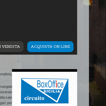
I VENDITA
ACQUISTA ON LINE
nalista,
rrangiati
aborando
ilizzate
gari per