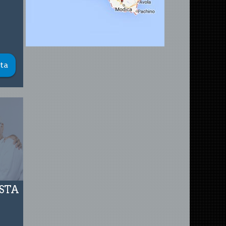
ta
ASTA