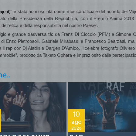
ajont)
” è stata riconosciuta
come musica ufficiale del ricordo del Vaj
onato della Presidenza della Repubblica, con il
Premio Anima 2013 
o dell’etica e della responsabilità nel nostro Paese”.
igio e grande trasversalità: da Franz Di Cioccio (PFM) a Simone Cr
zz di Enzo Pietropaoli, Gabriele Mirabassi e Francesco Bearzatti, ma 
a il rap con Dj Aladin e Dargen D’Amico. Il celebre fotografo Oliviero
 Immobile”, prodotto da Taketo Gohara e impreziosito
dalla partecipazi
e..
10
ago
2026