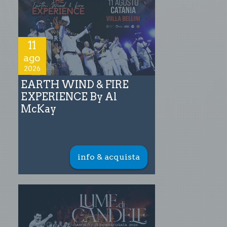
11
ago
2026
EARTH WIND & FIRE
EXPERIENCE By Al
McKay
info & acquista