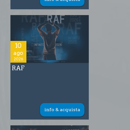
10
ago
2026
RAF
info & acquista