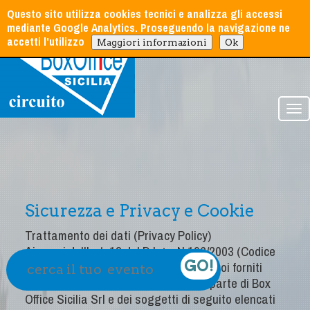
Questo sito utilizza cookies tecnici e analizza gli accessi
mediante Google Analytics. Proseguendo la navigazione ne
accetti l'utilizzo
Maggiori informazioni
Ok
Tog
nav
Sicurezza e Privacy e Cookie
Trattamento dei dati (Privacy Policy)
Ai sensi dell'art. 13 del D.Lgs. N.196/2003 (Codice
della Privacy) informiamo che i dati a noi forniti
saranno oggetto di trattamento, da parte di Box
Office Sicilia Srl e dei soggetti di seguito elencati