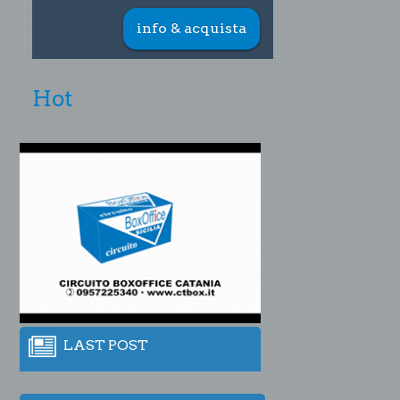
info & acquista
Hot
LAST POST