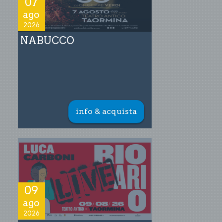
07
ago
2026
NABUCCO
info & acquista
09
ago
2026