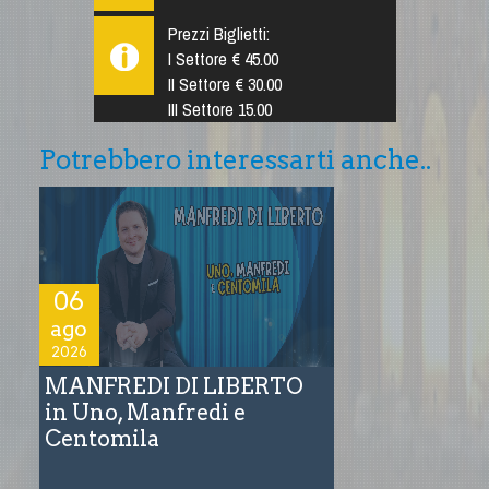
Prezzi Biglietti:
I Settore € 45.00
II Settore € 30.00
III Settore 15.00
Potrebbero interessarti anche..
06
ago
2026
MANFREDI DI LIBERTO
in Uno, Manfredi e
Centomila