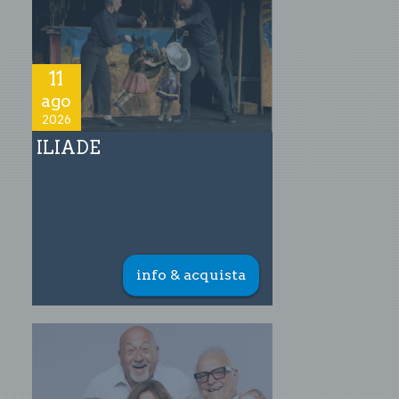
11
ago
2026
ILIADE
info & acquista