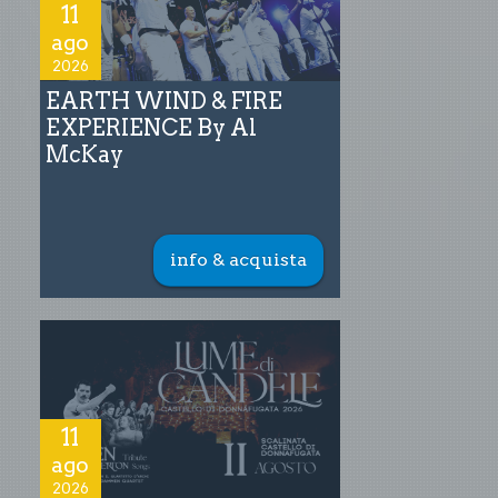
11
ago
2026
EARTH WIND & FIRE
EXPERIENCE By Al
McKay
info & acquista
11
ago
2026