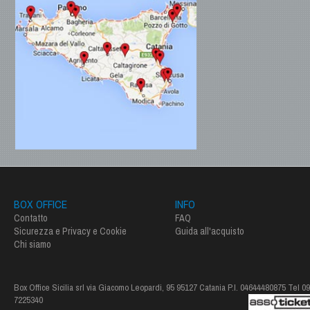
BOX OFFICE
INFO
Contatto
FAQ
Sicurezza e Privacy e Cookie
Guida all'acquisto
Chi siamo
Box Office Sicilia srl via Giacomo Leopardi, 95 95127 Catania P.I. 04644480875 Tel 0
7225340