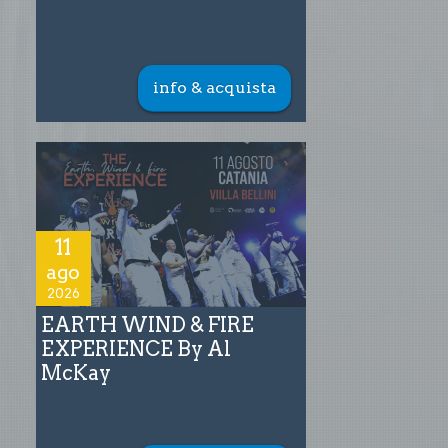
info & acquista
11
ago
2026
EARTH WIND & FIRE
EXPERIENCE By Al
McKay