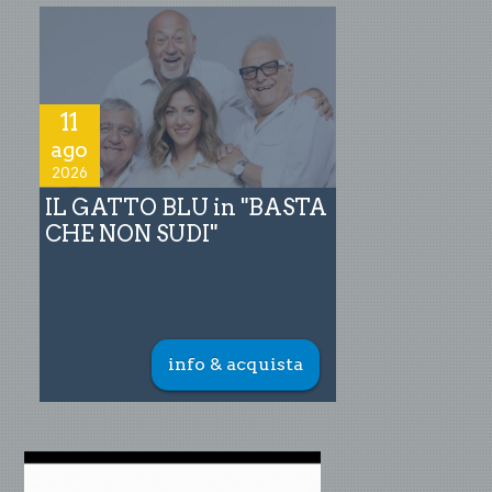
11
ago
2026
IL GATTO BLU in "BASTA
CHE NON SUDI"
info & acquista