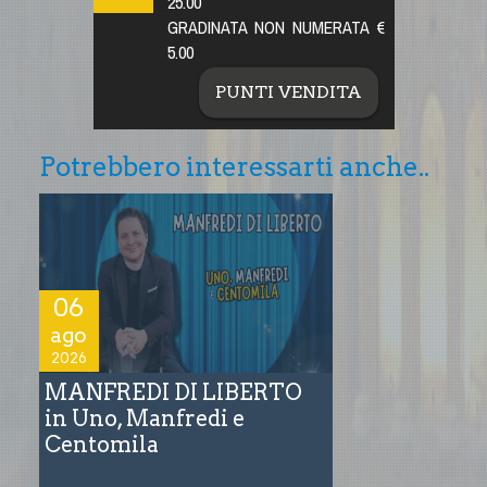
25.00
GRADINATA NON NUMERATA €
5.00
PUNTI VENDITA
Potrebbero interessarti anche..
06
ago
2026
MANFREDI DI LIBERTO
in Uno, Manfredi e
Centomila