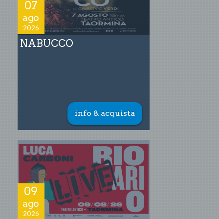
07
ago
2026
NABUCCO
info & acquista
09
ago
2026